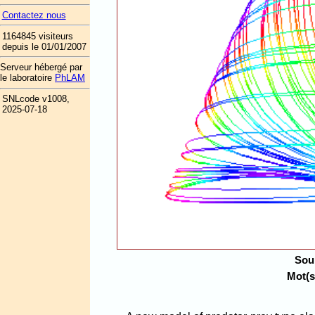
Contactez nous
1164845 visiteurs
depuis le 01/01/2007
Serveur hébergé par
le laboratoire
PhLAM
SNLcode v1008,
2025-07-18
Sou
Mot(s