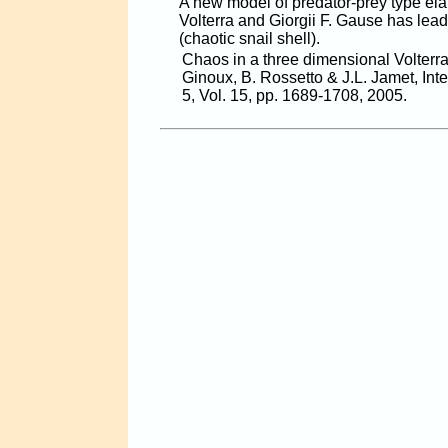
A new model of predator-prey type ela
Volterra and Giorgii F. Gause has lead 
(chaotic snail shell).
Chaos in a three dimensional Volterr
Ginoux, B. Rossetto & J.L. Jamet, Inte
5, Vol. 15, pp. 1689-1708, 2005.